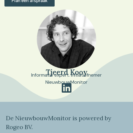
Plan een afspraak
Tjeerd Kooy
Informatie expert. Initiatiefnemer
NieuwbouwMonitor
De NieuwbouwMonitor is powered by
Rogeo BV.