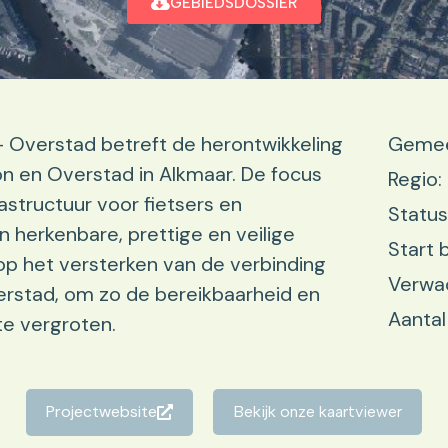
GEBIEDSDOSSIER
 Overstad betreft de herontwikkeling
Gemee
n en Overstad in Alkmaar. De focus
Regio:
astructuur voor fietsers en
Status
 herkenbare, prettige en veilige
Start 
op het versterken van de verbinding
Verwac
erstad, om zo de bereikbaarheid en
Aanta
te vergroten.
Projectwebsite
Bekijk onze kaartviewer