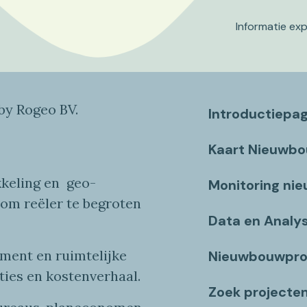
Informatie ex
y Rogeo BV.
Introductiepa
Kaart Nieuwb
keling en
geo
-
Monitoring ni
 om reëler te begroten
Data en Analy
ent en ruimtelijke
Nieuwbouwpro
ties
en
kostenverhaa
l
.
Zoek projecte