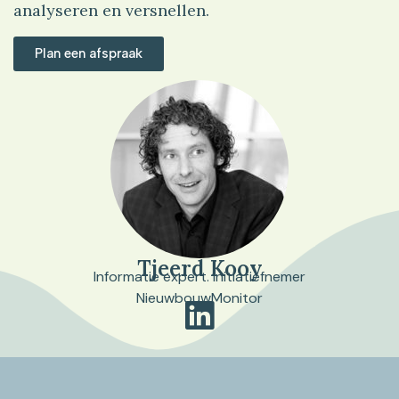
analyseren en versnellen.
Bekijk dit project
Plan een afspraak
Tjeerd Kooy
Informatie expert. Initiatiefnemer
NieuwbouwMonitor