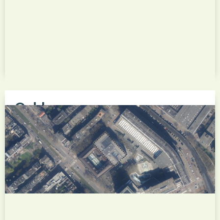
Gebbeweg
Het nieuwbouwproject Gebbeweg is een
woningbouwontwikkeling in de Rotterdamse wijk
Hoogvliet en maakt onderdeel uit van de
gebiedsontwikkeling Maasranden. Op de locatie
van een voormalige schoollocatie worden drie
appartementengebouwen gerealiseerd in een
groene setting, gericht op comfortabel en
toekomstbestendig wonen...