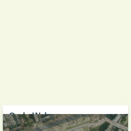
Oude Wal
Het nieuwbouwproject Oude Wal betreft de