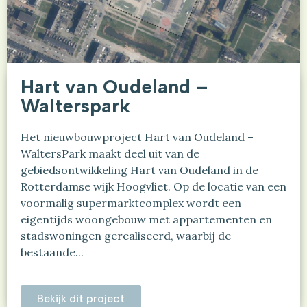
transformatie van het voormalige UWV-
kantoorgebouw aan de Benthemstraat in
Rotterdam tot een duurzaam woongebouw voor
studenten. Het project voorziet in de realisatie
van betaalbare studentenwoningen, aangevuld
Hart van Oudeland –
met commerciële ruimten,...
Walterspark
Bekijk dit project
Het nieuwbouwproject Hart van Oudeland –
WaltersPark maakt deel uit van de
gebiedsontwikkeling Hart van Oudeland in de
Rotterdamse wijk Hoogvliet. Op de locatie van een
voormalig supermarktcomplex wordt een
eigentijds woongebouw met appartementen en
stadswoningen gerealiseerd, waarbij de
bestaande...
Bekijk dit project