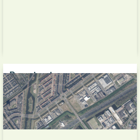
Rosestraat
Het nieuwbouwproject Rosestraat betreft de
herontwikkeling van een voormalige
bedrijfslocatie aan de Rosestraat in de
Rotterdamse wijk Feijenoord tot een nieuw
stedelijk woongebied. Het plan voorziet in de
realisatie van meerdere woongebouwen met een
mix van huur- en koopwoningen, aangevuld...