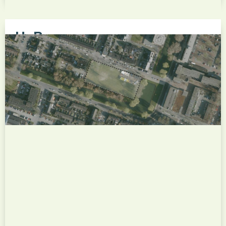
HoBo
Het nieuwbouwproject HoBo (Insulindestraat
250-256) is een binnenstedelijke
woningbouwontwikkeling in Rotterdam-Noord,
direct naast het toekomstige Hofbogenpark. Het
project omvat een modern woongebouw met
appartementen rondom een gezamenlijke groene
binnentuin en een commerciële ruimte in de plint,
waarbij veel aandacht is...
Bekijk dit project