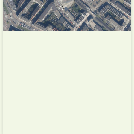
Overschie-Oost op het terrein van de voormalige
Vernis- en Japanlakfabriek Van Klaveren en Zonen
aan de Schie. Het plan transformeert de
voormalige industriële locatie tot een groene
woon- en werkwijk,...
Bekijk dit project