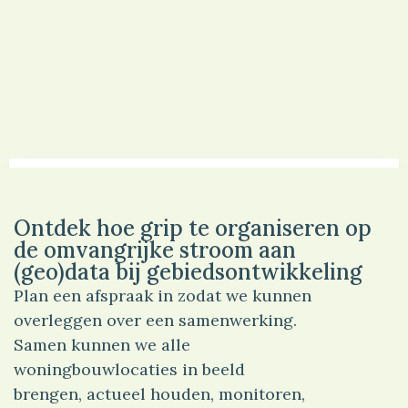
Rozenport
Ontdek hoe grip te organiseren op
Het nieuwbouwproject Rozenport is een
de omvangrijke stroom aan
woningbouwontwikkeling in Rotterdam waarbij
(geo)data bij gebiedsontwikkeling
een bestaande locatie wordt getransformeerd tot
Plan een afspraak in zodat we kunnen
een eigentijds woongebied met duurzame
overleggen over een samenwerking.
appartementen en een hoogwaardige inrichting
van de openbare ruimte.
Samen kunnen we alle
woningbouwlocaties in beeld
...
brengen, actueel houden, monitoren,