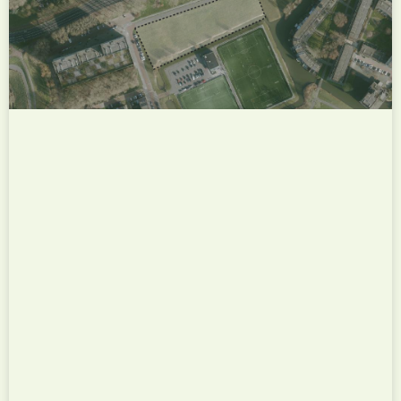
herontwikkeling van een locatie aan de Oude Wal
in de Rotterdamse wijk Hoogvliet. Op deze locatie
wordt een modern appartementengebouw
gerealiseerd met duurzame huurwoningen,
passend binnen de vernieuwing van de wijk en
gericht op...
Bekijk dit project