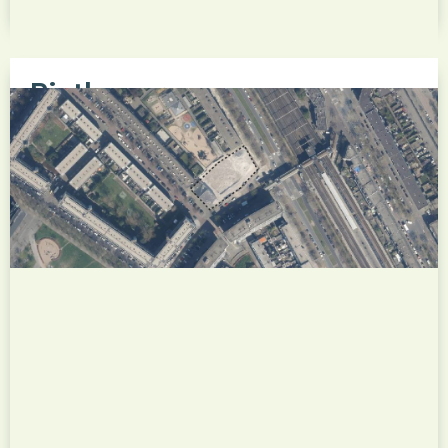
Rietkamers
Het nieuwbouwproject Rietkamers maakt deel uit
van de gebiedsontwikkeling Maasranden in de
Rotterdamse wijk Hoogvliet. Op deze locatie
wordt een nieuwe woonbuurt ontwikkeld met een
gevarieerd aanbod aan huur- en koopwoningen,
waarbij duurzaamheid, een groene inrichting van
de openbare ruimte...
Bekijk dit project