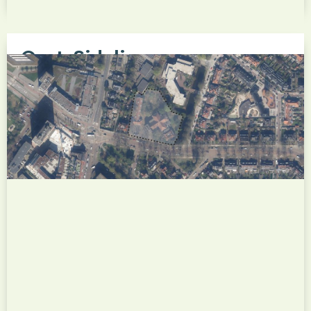
Oost-Sidelinge
Het nieuwbouwproject Oost-Sidelinge betreft de
herontwikkeling van een naoorlogse woonlocatie
in de Rotterdamse wijk Overschie. De bestaande
verouderde woongebouwen maken plaats voor
duurzame sociale huurwoningen die voldoen aan
de huidige eisen op het gebied van wooncomfort,
energiezuinigheid en toegankelijkheid, terwijl...
Bekijk dit project