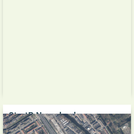
Bekijk dit project
StartR Nesselande
Het nieuwbouwproject StartR Nesselande is een