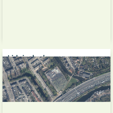
Liduinakerk
Het nieuwbouwproject Liduinakerk betreft de
herontwikkeling van de voormalige Liduinakerk en
de omliggende locatie in de Rotterdamse wijk
Hillegersberg. Het plan voorziet in de
transformatie van de karakteristieke kerk,
pastorie en voormalige school naar een
hoogwaardige woonomgeving, waarbij
cultuurhistorische elementen...