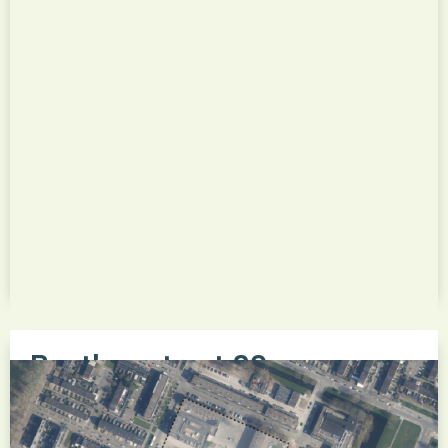
Bekijk dit project
Benthemstraat 30
Het nieuwbouwproject Benthemstraat 30 (ook
bekend als Nieuw Benthem) betreft de