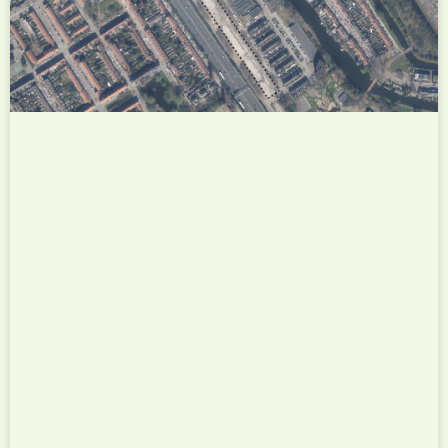
woningbouwontwikkeling aan de Willem
Gispenstraat in de Rotterdamse wijk Nesselande.
Op een tijdelijk onbenutte locatie worden
duurzame flexwoningen gerealiseerd voor
jongeren, waarmee snel extra betaalbare
woonruimte wordt toegevoegd.
...
Bekijk dit project