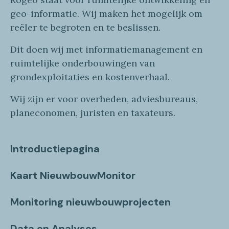
geo
-informatie
. Wij maken
het mogelijk om
reëler te begroten en te beslissen.
Dit doen wij
met
informatie
management en
ruimtelijke onderbouwingen van
grondexploitaties
en
kostenverhaa
l
.
Wij zijn er voor overheden, adviesbureaus,
planeconomen, juristen en taxateurs.
Introductiepagina
Kaart NieuwbouwMonitor
Monitoring nieuwbouwprojecten
Data en Analyses