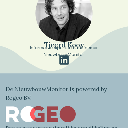
Tjeerd Kooy
Informatie expert. Initiatiefnemer
NieuwbouwMonitor
De NieuwbouwMonitor is powered by
Rogeo BV.
Rogeo
staat voor
ruimtelijke
ontwikkeling en