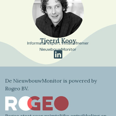
Tjeerd Kooy
Informatie expert. Initiatiefnemer
NieuwbouwMonitor
De NieuwbouwMonitor is powered by
Rogeo BV.
Rogeo
staat voor
ruimtelijke
ontwikkeling en