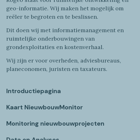
geo
-informatie
. Wij maken
het mogelijk om
reëler te begroten en te beslissen.
Dit doen wij
met
informatie
management en
ruimtelijke onderbouwingen van
grondexploitaties
en
kostenverhaa
l
.
Wij zijn er voor overheden, adviesbureaus,
planeconomen, juristen en taxateurs.
Introductiepagina
Kaart NieuwbouwMonitor
Monitoring nieuwbouwprojecten
Data en Analyses