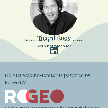
Tjeerd Kooy
Informatie expert. Initiatiefnemer
NieuwbouwMonitor
De NieuwbouwMonitor is powered by
Rogeo BV.
Rogeo
staat voor
ruimtelijke
ontwikkeling en