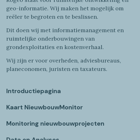
geo
-informatie
. Wij maken
het mogelijk om
reëler te begroten en te beslissen.
Dit doen wij
met
informatie
management en
ruimtelijke onderbouwingen van
grondexploitaties
en
kostenverhaa
l
.
Wij zijn er voor overheden, adviesbureaus,
planeconomen, juristen en taxateurs.
Introductiepagina
Kaart NieuwbouwMonitor
Monitoring nieuwbouwprojecten
Data en Analyses