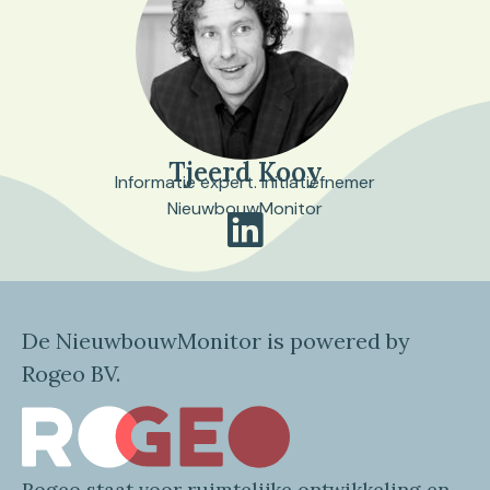
Tjeerd Kooy
Informatie expert. Initiatiefnemer
NieuwbouwMonitor
De NieuwbouwMonitor is powered by
Rogeo BV.
Rogeo
staat voor
ruimtelijke
ontwikkeling en