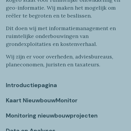
geo
-informatie
. Wij maken
het mogelijk om
reëler te begroten en te beslissen.
Dit doen wij
met
informatie
management en
ruimtelijke onderbouwingen van
grondexploitaties
en
kostenverhaa
l
.
Wij zijn er voor overheden, adviesbureaus,
planeconomen, juristen en taxateurs.
Introductiepagina
Kaart NieuwbouwMonitor
Monitoring nieuwbouwprojecten
Data en Analyses