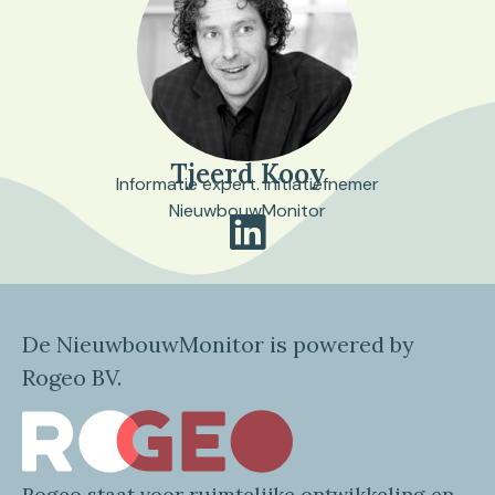
Tjeerd Kooy
Informatie expert. Initiatiefnemer
NieuwbouwMonitor
De NieuwbouwMonitor is powered by
Rogeo BV.
Rogeo
staat voor
ruimtelijke
ontwikkeling en