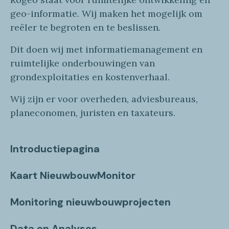
geo
-informatie
. Wij maken
het mogelijk om
reëler te begroten en te beslissen.
Dit doen wij
met
informatie
management en
ruimtelijke onderbouwingen van
grondexploitaties
en
kostenverhaa
l
.
Wij zijn er voor overheden, adviesbureaus,
planeconomen, juristen en taxateurs.
Introductiepagina
Kaart NieuwbouwMonitor
Monitoring nieuwbouwprojecten
Data en Analyses