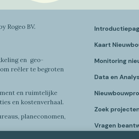
y Rogeo BV.
Introductiepa
Kaart Nieuwb
keling en
geo
-
Monitoring ni
 om reëler te begroten
Data en Analy
ent en ruimtelijke
Nieuwbouwpro
ties
en
kostenverhaa
l
.
Zoek projecte
bureaus, planeconomen,
Vragen beant