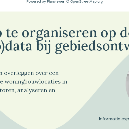
Powered by
Planviewer
© OpenStreetMap.org
 te organiseren op 
)data bij gebiedsont
n overleggen over een
e woningbouwlocaties in
toren, analyseren en
Informatie ex