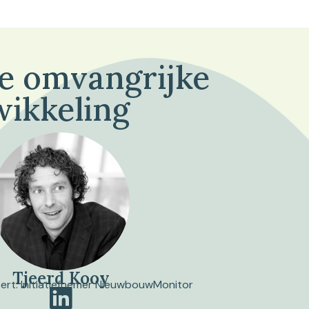
de omvangrijke
wikkeling
Tjeerd Kooy
pert. Initiatiefnemer NieuwbouwMonitor