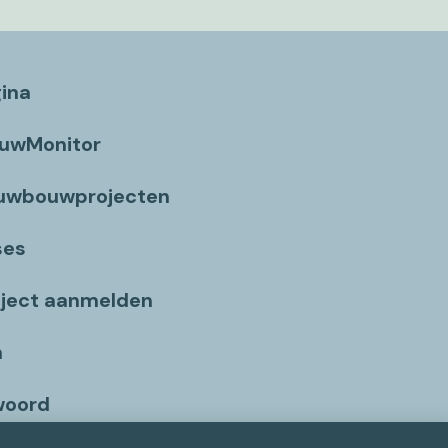
gina
ouwMonitor
euwbouwprojecten
ses
ject aanmelden
n
woord