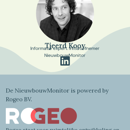
Tjeerd Kooy
Informatie expert. Initiatiefnemer
NieuwbouwMonitor
De NieuwbouwMonitor is powered by
Rogeo BV.
Rogeo
staat voor
ruimtelijke
ontwikkeling en