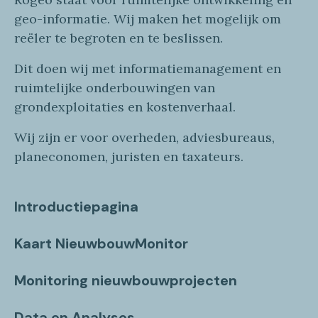
geo
-informatie
. Wij maken
het mogelijk om
reëler te begroten en te beslissen.
Dit doen wij
met
informatie
management en
ruimtelijke onderbouwingen van
grondexploitaties
en
kostenverhaa
l
.
Wij zijn er voor overheden, adviesbureaus,
planeconomen, juristen en taxateurs.
Introductiepagina
Kaart NieuwbouwMonitor
Monitoring nieuwbouwprojecten
Data en Analyses