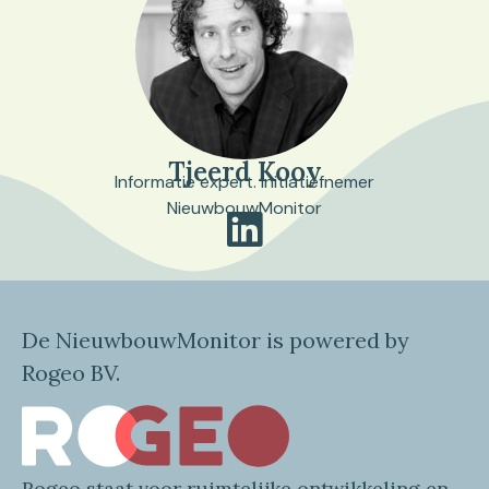
Tjeerd Kooy
Informatie expert. Initiatiefnemer
NieuwbouwMonitor
De NieuwbouwMonitor is powered by
Rogeo BV.
Rogeo
staat voor
ruimtelijke
ontwikkeling en