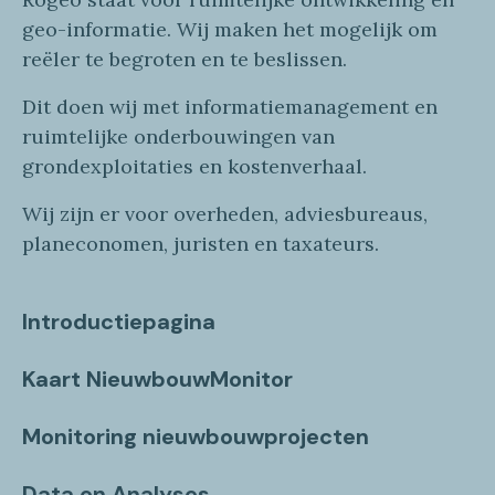
geo
-informatie
. Wij maken
het mogelijk om
reëler te begroten en te beslissen.
Dit doen wij
met
informatie
management en
ruimtelijke onderbouwingen van
grondexploitaties
en
kostenverhaa
l
.
Wij zijn er voor overheden, adviesbureaus,
planeconomen, juristen en taxateurs.
Introductiepagina
Kaart NieuwbouwMonitor
Monitoring nieuwbouwprojecten
Data en Analyses