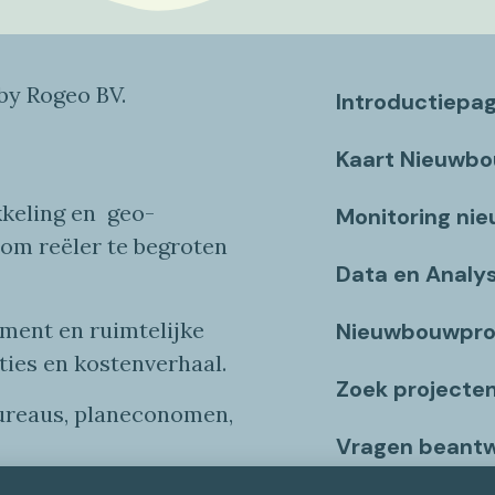
y Rogeo BV.
Introductiepa
Kaart Nieuwb
keling en
geo
-
Monitoring ni
 om reëler te begroten
Data en Analy
ent en ruimtelijke
Nieuwbouwpro
ties
en
kostenverhaa
l
.
Zoek projecte
bureaus, planeconomen,
Vragen beant