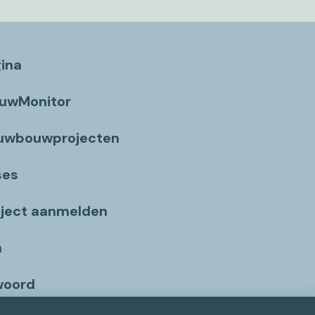
gina
ouwMonitor
euwbouwprojecten
ses
ject aanmelden
n
woord