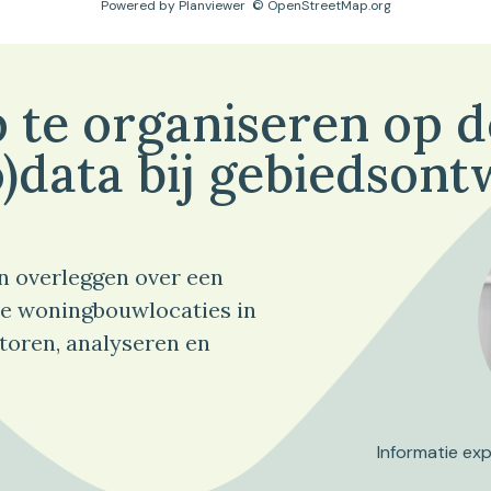
Powered by
Planviewer
© OpenStreetMap.org
 te organiseren op 
)data bij gebiedsont
n overleggen over een
e woningbouwlocaties in
toren, analyseren en
Informatie ex