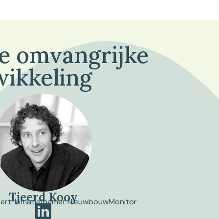
de omvangrijke
wikkeling
Tjeerd Kooy
pert. Initiatiefnemer NieuwbouwMonitor