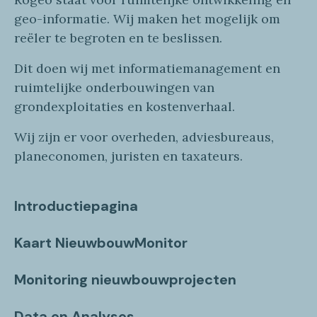
geo
-informatie
. Wij maken
het mogelijk om
reëler te begroten en te beslissen.
Dit doen wij
met
informatie
management en
ruimtelijke onderbouwingen van
grondexploitaties
en
kostenverhaa
l
.
Wij zijn er voor overheden, adviesbureaus,
planeconomen, juristen en taxateurs.
Introductiepagina
Kaart NieuwbouwMonitor
Monitoring nieuwbouwprojecten
Data en Analyses