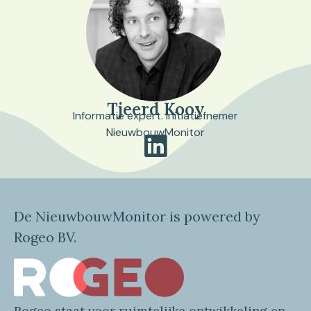
Tjeerd Kooy
Informatie expert. Initiatiefnemer
NieuwbouwMonitor
De NieuwbouwMonitor is powered by
Rogeo BV.
Rogeo
staat voor
ruimtelijke
ontwikkeling en