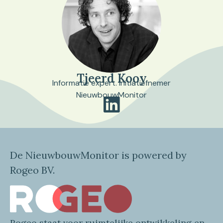
Tjeerd Kooy
Informatie expert. Initiatiefnemer
NieuwbouwMonitor
De NieuwbouwMonitor is powered by
Rogeo BV.
Rogeo
staat voor
ruimtelijke
ontwikkeling en