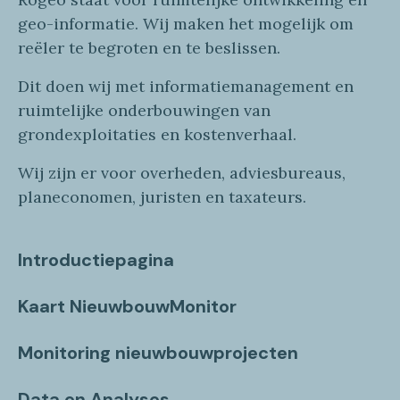
geo
-informatie
. Wij maken
het mogelijk om
reëler te begroten en te beslissen.
Dit doen wij
met
informatie
management en
ruimtelijke onderbouwingen van
grondexploitaties
en
kostenverhaa
l
.
Wij zijn er voor overheden, adviesbureaus,
planeconomen, juristen en taxateurs.
Introductiepagina
Kaart NieuwbouwMonitor
Monitoring nieuwbouwprojecten
Data en Analyses