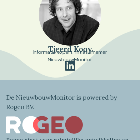
Tjeerd Kooy
Informatie expert. Initiatiefnemer
NieuwbouwMonitor
De NieuwbouwMonitor is powered by
Rogeo BV.
Rogeo
staat voor
ruimtelijke
ontwikkeling en