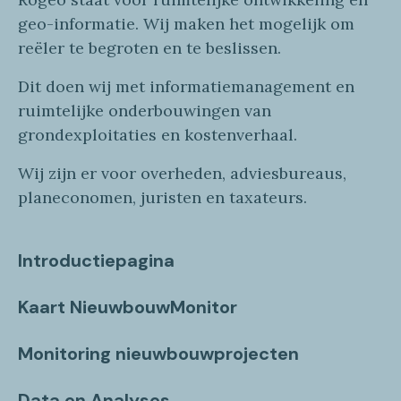
geo
-informatie
. Wij maken
het mogelijk om
reëler te begroten en te beslissen.
Dit doen wij
met
informatie
management en
ruimtelijke onderbouwingen van
grondexploitaties
en
kostenverhaa
l
.
Wij zijn er voor overheden, adviesbureaus,
planeconomen, juristen en taxateurs.
Introductiepagina
Kaart NieuwbouwMonitor
Monitoring nieuwbouwprojecten
Data en Analyses