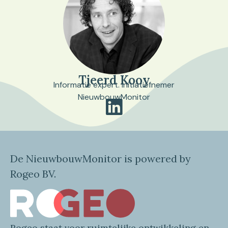
Tjeerd Kooy
Informatie expert. Initiatiefnemer
NieuwbouwMonitor
De NieuwbouwMonitor is powered by
Rogeo BV.
Rogeo
staat voor
ruimtelijke
ontwikkeling en