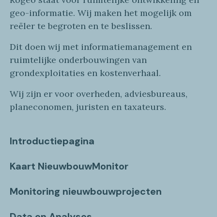
geo
-informatie
. Wij maken
het mogelijk om
reëler te begroten en te beslissen.
Dit doen wij
met
informatie
management en
ruimtelijke onderbouwingen van
grondexploitaties
en
kostenverhaa
l
.
Wij zijn er voor overheden, adviesbureaus,
planeconomen, juristen en taxateurs.
Introductiepagina
Kaart NieuwbouwMonitor
Monitoring nieuwbouwprojecten
Data en Analyses