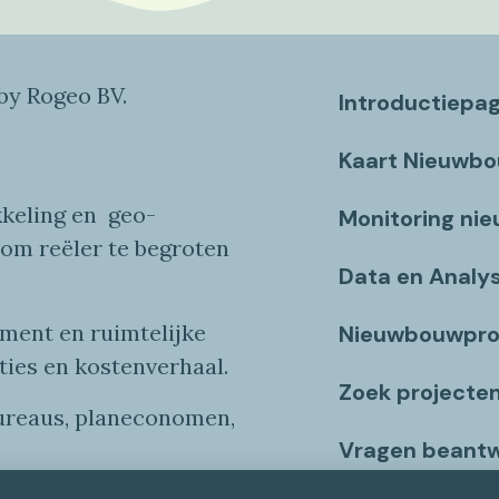
y Rogeo BV.
Introductiepa
Kaart Nieuwb
keling en
geo
-
Monitoring ni
 om reëler te begroten
Data en Analy
ent en ruimtelijke
Nieuwbouwpro
ties
en
kostenverhaa
l
.
Zoek projecte
bureaus, planeconomen,
Vragen beant