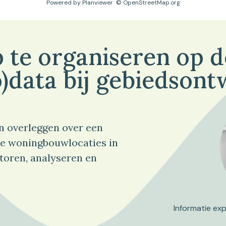
Powered by
Planviewer
© OpenStreetMap.org
 te organiseren op 
)data bij gebiedsont
n overleggen over een
e woningbouwlocaties in
toren, analyseren en
Informatie ex