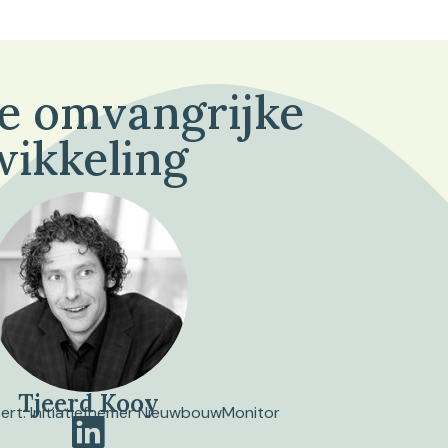
de omvangrijke
wikkeling
Tjeerd Kooy
pert. Initiatiefnemer NieuwbouwMonitor