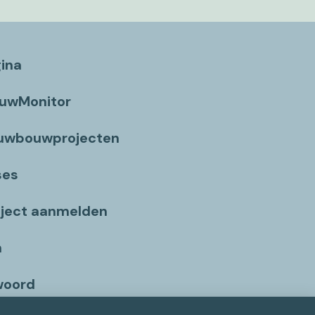
gina
ouwMonitor
euwbouwprojecten
ses
ject aanmelden
n
woord