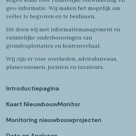
geo
-informatie
. Wij maken
het mogelijk om
reëler te begroten en te beslissen.
Dit doen wij
met
informatie
management en
ruimtelijke onderbouwingen van
grondexploitaties
en
kostenverhaa
l
.
Wij zijn er voor overheden, adviesbureaus,
planeconomen, juristen en taxateurs.
Introductiepagina
Kaart NieuwbouwMonitor
Monitoring nieuwbouwprojecten
Data en Analyses