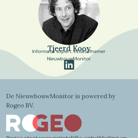
Tjeerd Kooy
Informatie expert. Initiatiefnemer
NieuwbouwMonitor
De NieuwbouwMonitor is powered by
Rogeo BV.
Rogeo
staat voor
ruimtelijke
ontwikkeling en