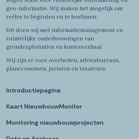
geo
-informatie
. Wij maken
het mogelijk om
reëler te begroten en te beslissen.
Dit doen wij
met
informatie
management en
ruimtelijke onderbouwingen van
grondexploitaties
en
kostenverhaa
l
.
Wij zijn er voor overheden, adviesbureaus,
planeconomen, juristen en taxateurs.
Introductiepagina
Kaart NieuwbouwMonitor
Monitoring nieuwbouwprojecten
Data en Analyses