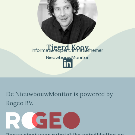
Tjeerd Kooy
Informatie expert. Initiatiefnemer
NieuwbouwMonitor
De NieuwbouwMonitor is powered by
Rogeo BV.
Rogeo
staat voor
ruimtelijke
ontwikkeling en