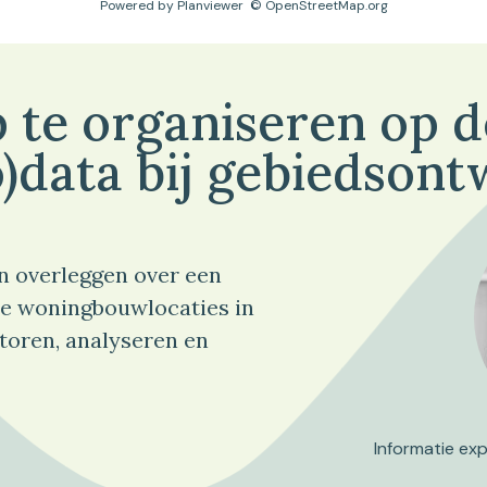
Powered by
Planviewer
© OpenStreetMap.org
 te organiseren op 
)data bij gebiedsont
n overleggen over een
e woningbouwlocaties in
toren, analyseren en
Informatie ex