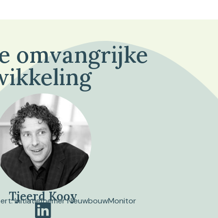
de omvangrijke
wikkeling
Tjeerd Kooy
pert. Initiatiefnemer NieuwbouwMonitor