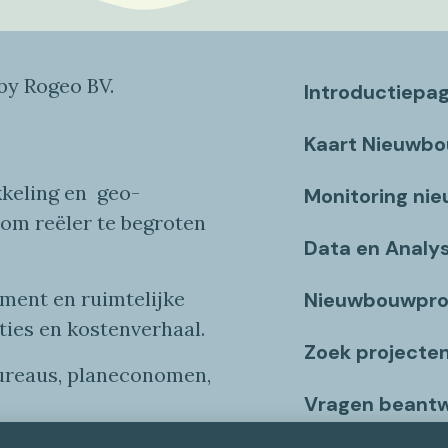
y Rogeo BV.
Introductiepa
Kaart Nieuwb
keling en
geo
-
Monitoring ni
 om reëler te begroten
Data en Analy
ent en ruimtelijke
Nieuwbouwpro
ties
en
kostenverhaa
l
.
Zoek projecte
bureaus, planeconomen,
Vragen beant