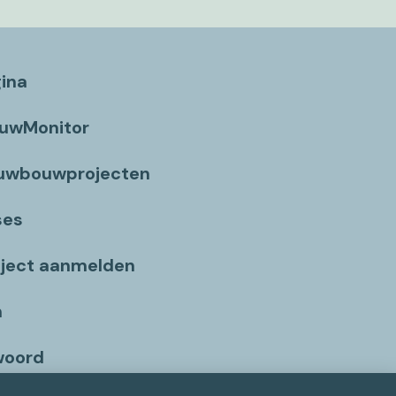
gina
ouwMonitor
euwbouwprojecten
ses
ject aanmelden
n
woord