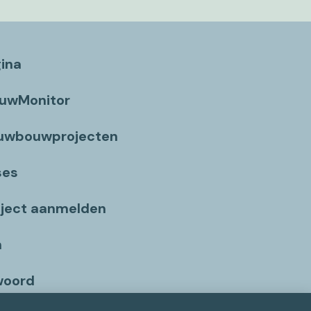
gina
ouwMonitor
euwbouwprojecten
ses
ject aanmelden
n
woord