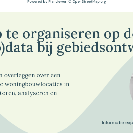
Powered by
Planviewer
© OpenStreetMap.org
 te organiseren op 
)data bij gebiedsont
n overleggen over een
e woningbouwlocaties in
toren, analyseren en
Informatie ex