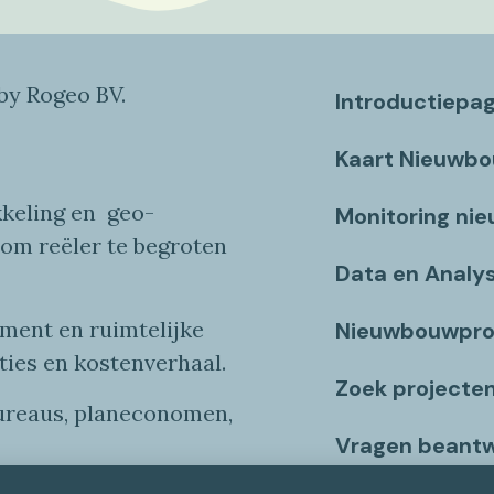
y Rogeo BV.
Introductiepa
Kaart Nieuwb
keling en
geo
-
Monitoring ni
 om reëler te begroten
Data en Analy
ent en ruimtelijke
Nieuwbouwpro
ties
en
kostenverhaa
l
.
Zoek projecte
bureaus, planeconomen,
Vragen beant