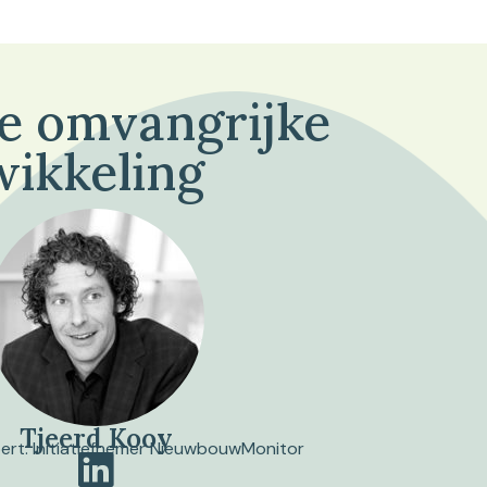
de omvangrijke
wikkeling
Tjeerd Kooy
pert. Initiatiefnemer NieuwbouwMonitor