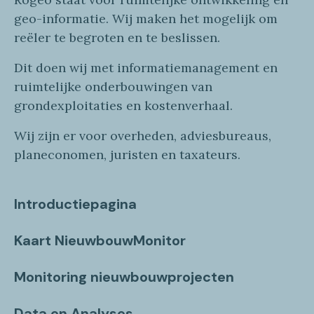
geo
-informatie
. Wij maken
het mogelijk om
reëler te begroten en te beslissen.
Dit doen wij
met
informatie
management en
ruimtelijke onderbouwingen van
grondexploitaties
en
kostenverhaa
l
.
Wij zijn er voor overheden, adviesbureaus,
planeconomen, juristen en taxateurs.
Introductiepagina
Kaart NieuwbouwMonitor
Monitoring nieuwbouwprojecten
Data en Analyses