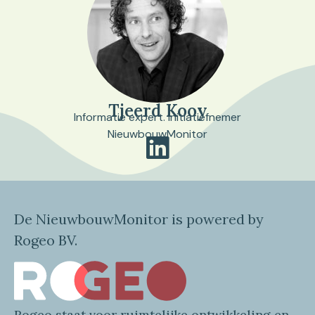
Tjeerd Kooy
Informatie expert. Initiatiefnemer
NieuwbouwMonitor
De NieuwbouwMonitor is powered by
Rogeo BV.
Rogeo
staat voor
ruimtelijke
ontwikkeling en