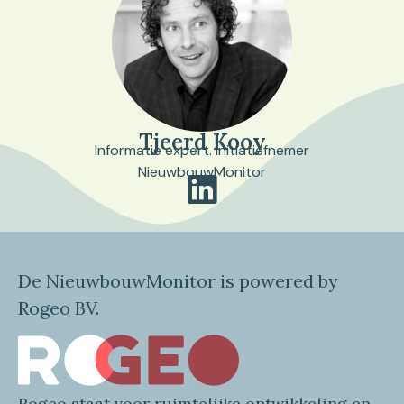
Tjeerd Kooy
Informatie expert. Initiatiefnemer
NieuwbouwMonitor
De NieuwbouwMonitor is powered by
Rogeo BV.
Rogeo
staat voor
ruimtelijke
ontwikkeling en