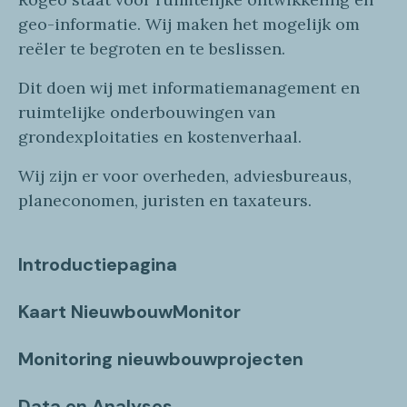
geo
-informatie
. Wij maken
het mogelijk om
reëler te begroten en te beslissen.
Dit doen wij
met
informatie
management en
ruimtelijke onderbouwingen van
grondexploitaties
en
kostenverhaa
l
.
Wij zijn er voor overheden, adviesbureaus,
planeconomen, juristen en taxateurs.
Introductiepagina
Kaart NieuwbouwMonitor
Monitoring nieuwbouwprojecten
Data en Analyses