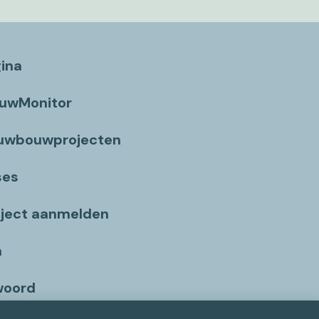
gina
ouwMonitor
euwbouwprojecten
ses
ject aanmelden
n
woord