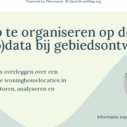
Powered by
Planviewer
© OpenStreetMap.org
 te organiseren op 
)data bij gebiedsont
n overleggen over een
e woningbouwlocaties in
toren, analyseren en
Informatie ex