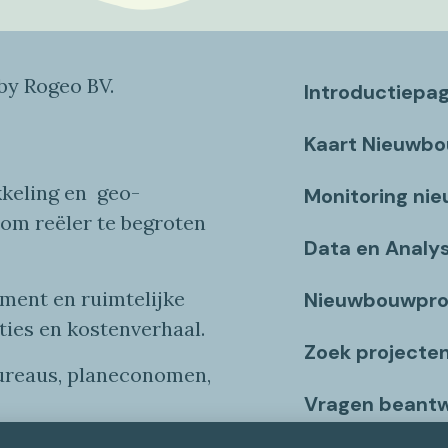
y Rogeo BV.
Introductiepa
Kaart Nieuwb
keling en
geo
-
Monitoring ni
 om reëler te begroten
Data en Analy
ent en ruimtelijke
Nieuwbouwpro
ties
en
kostenverhaa
l
.
Zoek projecte
bureaus, planeconomen,
Vragen beant