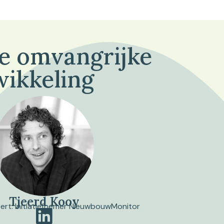
de omvangrijke
wikkeling
Tjeerd Kooy
pert. Initiatiefnemer NieuwbouwMonitor