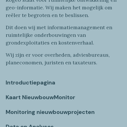
geo
-informatie
. Wij maken
het mogelijk om
reëler te begroten en te beslissen.
Dit doen wij
met
informatie
management en
ruimtelijke onderbouwingen van
grondexploitaties
en
kostenverhaa
l
.
Wij zijn er voor overheden, adviesbureaus,
planeconomen, juristen en taxateurs.
Introductiepagina
Kaart NieuwbouwMonitor
Monitoring nieuwbouwprojecten
Data en Analyses