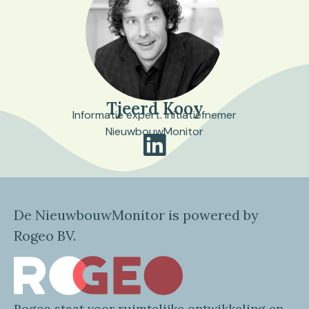
Tjeerd Kooy
Informatie expert. Initiatiefnemer
NieuwbouwMonitor
De NieuwbouwMonitor is powered by
Rogeo BV.
Rogeo
staat voor
ruimtelijke
ontwikkeling en