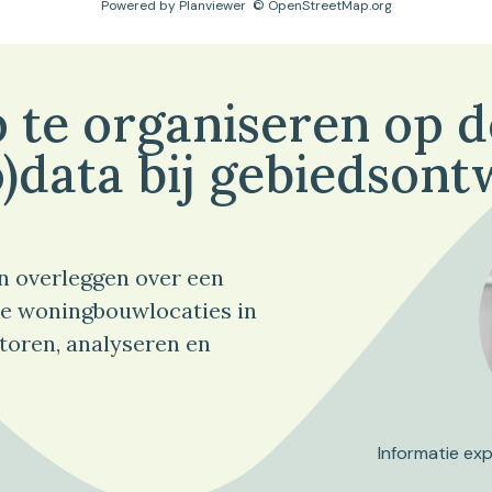
Powered by
Planviewer
© OpenStreetMap.org
 te organiseren op 
)data bij gebiedsont
n overleggen over een
e woningbouwlocaties in
toren, analyseren en
Informatie ex