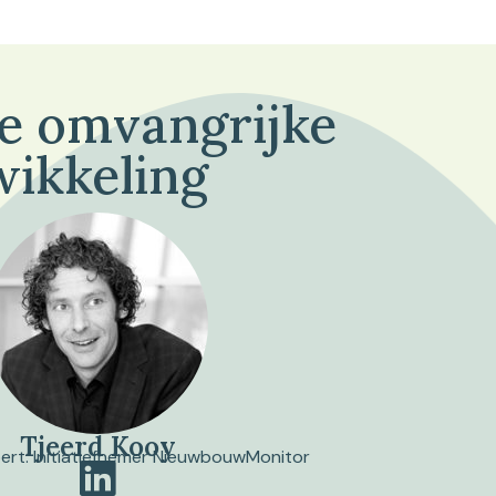
de omvangrijke
wikkeling
Tjeerd Kooy
pert. Initiatiefnemer NieuwbouwMonitor