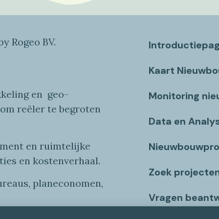
y Rogeo BV.
Introductiepa
Kaart Nieuwb
keling en
geo
-
Monitoring ni
 om reëler te begroten
Data en Analy
ent en ruimtelijke
Nieuwbouwpro
ties
en
kostenverhaa
l
.
Zoek projecte
bureaus, planeconomen,
Vragen beant