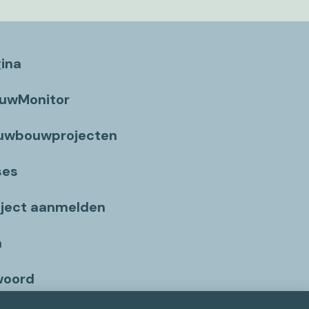
gina
ouwMonitor
euwbouwprojecten
ses
ject aanmelden
n
woord