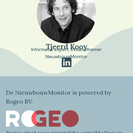
Tjeerd Kooy
Informatie expert. Initiatiefnemer
NieuwbouwMonitor
De NieuwbouwMonitor is powered by
Rogeo BV.
Rogeo
staat voor
ruimtelijke
ontwikkeling en