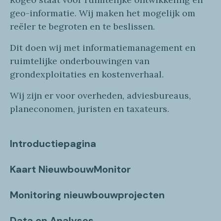
geo
-informatie
. Wij maken
het mogelijk om
reëler te begroten en te beslissen.
Dit doen wij
met
informatie
management en
ruimtelijke onderbouwingen van
grondexploitaties
en
kostenverhaa
l
.
Wij zijn er voor overheden, adviesbureaus,
planeconomen, juristen en taxateurs.
Introductiepagina
Kaart NieuwbouwMonitor
Monitoring nieuwbouwprojecten
Data en Analyses