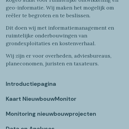
geo
-informatie
. Wij maken
het mogelijk om
reëler te begroten en te beslissen.
Dit doen wij
met
informatie
management en
ruimtelijke onderbouwingen van
grondexploitaties
en
kostenverhaa
l
.
Wij zijn er voor overheden, adviesbureaus,
planeconomen, juristen en taxateurs.
Introductiepagina
Kaart NieuwbouwMonitor
Monitoring nieuwbouwprojecten
Data en Analyses