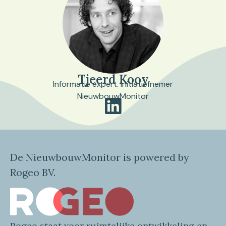
Tjeerd Kooy
Informatie expert. Initiatiefnemer
NieuwbouwMonitor
De NieuwbouwMonitor is powered by
Rogeo BV.
Rogeo
staat voor
ruimtelijke
ontwikkeling en