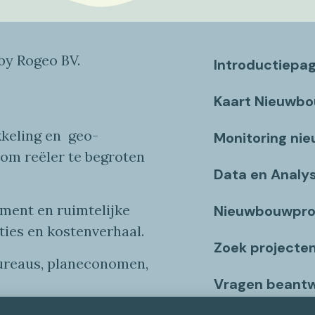
y Rogeo BV.
Introductiepa
Kaart Nieuwb
keling en
geo
-
Monitoring ni
 om reëler te begroten
Data en Analy
ent en ruimtelijke
Nieuwbouwpro
ties
en
kostenverhaa
l
.
Zoek projecte
bureaus, planeconomen,
Vragen beant