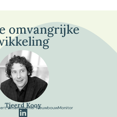
de omvangrijke
wikkeling
Tjeerd Kooy
pert. Initiatiefnemer NieuwbouwMonitor