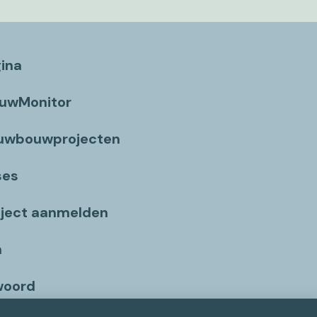
gina
ouwMonitor
euwbouwprojecten
ses
ject aanmelden
n
woord