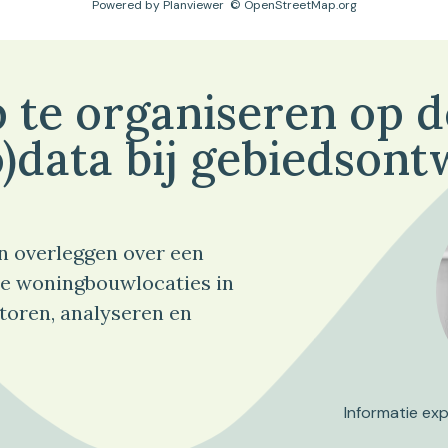
Powered by
Planviewer
© OpenStreetMap.org
 te organiseren op 
)data bij gebiedsont
n overleggen over een
e woningbouwlocaties in
toren, analyseren en
Informatie ex