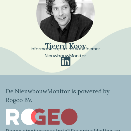
Tjeerd Kooy
Informatie expert. Initiatiefnemer
NieuwbouwMonitor
De NieuwbouwMonitor is powered by
Rogeo BV.
Rogeo
staat voor
ruimtelijke
ontwikkeling en