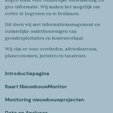
geo
-informatie
. Wij maken
het mogelijk om
reëler te begroten en te beslissen.
Dit doen wij
met
informatie
management en
ruimtelijke onderbouwingen van
grondexploitaties
en
kostenverhaa
l
.
Wij zijn er voor overheden, adviesbureaus,
planeconomen, juristen en taxateurs.
Introductiepagina
Kaart NieuwbouwMonitor
Monitoring nieuwbouwprojecten
Data en Analyses