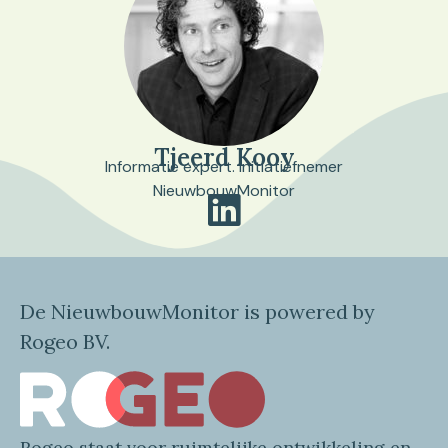
Tjeerd Kooy
Informatie expert. Initiatiefnemer
NieuwbouwMonitor
De NieuwbouwMonitor is powered by
Rogeo BV.
Rogeo
staat voor
ruimtelijke
ontwikkeling en