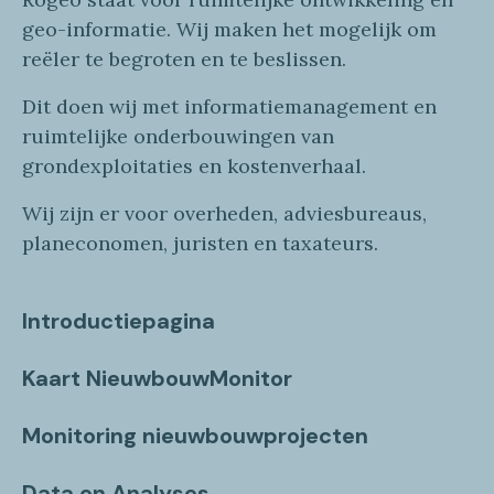
geo
-informatie
. Wij maken
het mogelijk om
reëler te begroten en te beslissen.
Dit doen wij
met
informatie
management en
ruimtelijke onderbouwingen van
grondexploitaties
en
kostenverhaa
l
.
Wij zijn er voor overheden, adviesbureaus,
planeconomen, juristen en taxateurs.
Introductiepagina
Kaart NieuwbouwMonitor
Monitoring nieuwbouwprojecten
Data en Analyses