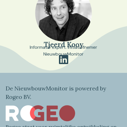
Tjeerd Kooy
Informatie expert. Initiatiefnemer
NieuwbouwMonitor
De NieuwbouwMonitor is powered by
Rogeo BV.
Rogeo
staat voor
ruimtelijke
ontwikkeling en