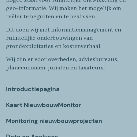
geo
-informatie
. Wij maken
het mogelijk om
reëler te begroten en te beslissen.
Dit doen wij
met
informatie
management en
ruimtelijke onderbouwingen van
grondexploitaties
en
kostenverhaa
l
.
Wij zijn er voor overheden, adviesbureaus,
planeconomen, juristen en taxateurs.
Introductiepagina
Kaart NieuwbouwMonitor
Monitoring nieuwbouwprojecten
Data en Analyses